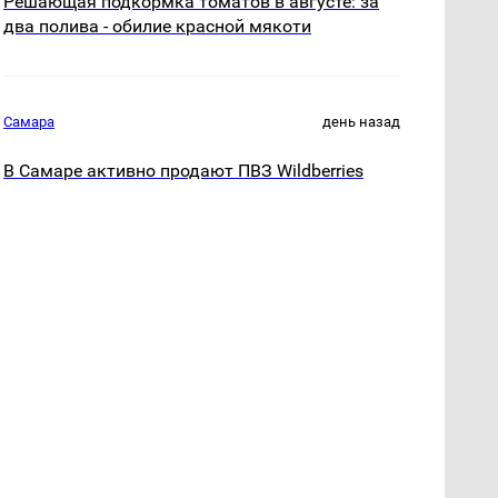
Решающая подкормка томатов в августе: за
два полива - обилие красной мякоти
Самара
день назад
В Самаре активно продают ПВЗ Wildberries