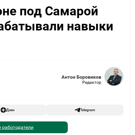
оне под Самарой
абатывали навыки
Антон Боровиков
Редактор
Дзен
Telegram
 работодатели