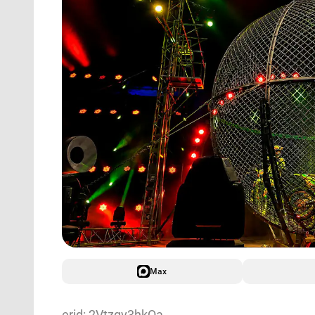
Max
erid: 2Vtzqv3hkQa