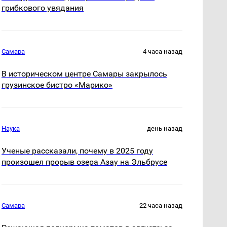
грибкового увядания
Самара
4 часа назад
В историческом центре Самары закрылось
грузинское бистро «Марико»
Наука
день назад
Ученые рассказали, почему в 2025 году
произошел прорыв озера Азау на Эльбрусе
Самара
22 часа назад