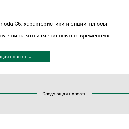
oda C5: характеристики и опции, плюсы
ть в цирк: что изменилось в современных
щая новость ↓
Следующая новость