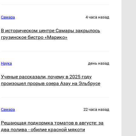
Самара
4 часа назад
В историческом центре Самары закрылось
грузинское бистро «Марико»
Наука
день назад
Ученые рассказали, почему в 2025 году
произошел прорыв озера Азау на Эльбрусе
Самара
22 часа назад
Решающая подкормка томатов в августе: за
два полива - обилие красной мякоти