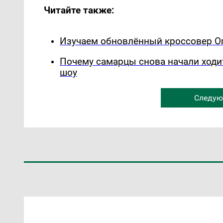
Читайте также:
Изучаем обновлённый кроссовер Om
Почему самарцы снова начали ходи
шоу
Следую