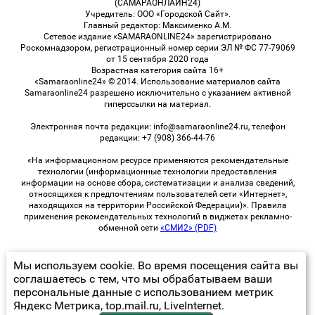
(САМАРАОНЛАЙН24)
Учредитель: ООО «Городской Сайт».
Главный редактор: Максименко А.М.
Сетевое издание «SAMARAONLINE24» зарегистрировано
Роскомнадзором, регистрационный номер серии ЭЛ № ФС 77-79069
от 15 сентября 2020 года
Возрастная категория сайта 16+
«Samaraonline24» © 2014. Использование материалов сайта
Samaraonline24 разрешено исключительно с указанием активной
гиперссылки на материал.
Электронная почта редакции: info@samaraonline24.ru, телефон
редакции: +7 (908) 366-44-76
«На информационном ресурсе применяются рекомендательные
технологии (информационные технологии предоставления
информации на основе сбора, систематизации и анализа сведений,
относящихся к предпочтениям пользователей сети «Интернет»,
находящихся на территории Российской Федерации)». Правила
применения рекомендательных технологий в виджетах рекламно-
обменной сети
«СМИ2» (PDF)
Мы используем cookie. Во время посещения сайта вы
© 2026 «samaraOnline24» | Все права защищены
соглашаетесь с тем, что мы обрабатываем ваши
персональные данные с использованием метрик
Возрастная категория сайта 16+
Яндекс Метрика, top.mail.ru, LiveInternet.
Политика конфиденциальности