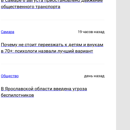
В Самаре 6 августа приостановлено движение
общественного транспорта
Самара
19 часов назад
Почему не стоит переезжать к детям и внукам
в 70+: психологи назвали лучший вариант
Общество
день назад
В Ярославской области введена угроза
беспилотников