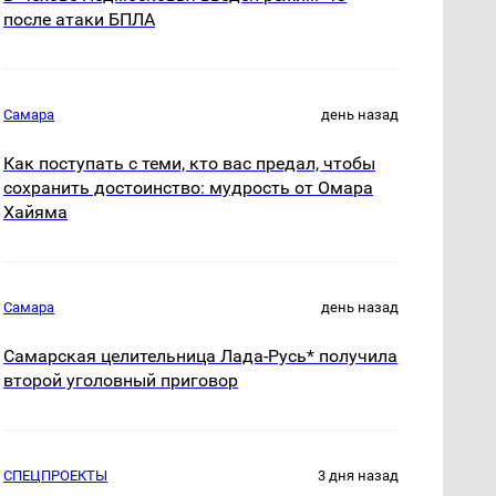
после атаки БПЛА
Самара
день назад
Как поступать с теми, кто вас предал, чтобы
сохранить достоинство: мудрость от Омара
Хайяма
Самара
день назад
Самарская целительница Лада-Русь* получила
второй уголовный приговор
СПЕЦПРОЕКТЫ
3 дня назад