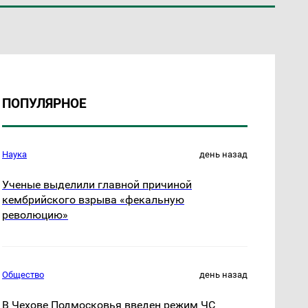
ПОПУЛЯРНОЕ
Наука
день назад
Ученые выделили главной причиной
кембрийского взрыва «фекальную
революцию»
Общество
день назад
В Чехове Подмосковья введен режим ЧС