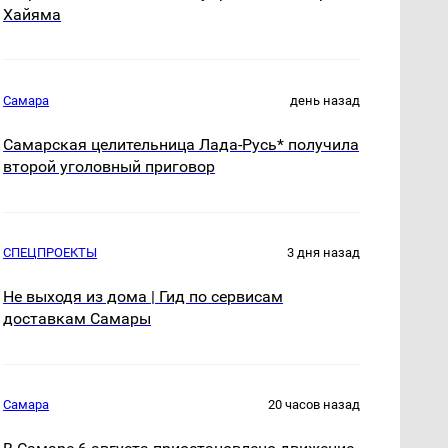
Хайяма
Самара
день назад
Самарская целительница Лада-Русь* получила
второй уголовный приговор
СПЕЦПРОЕКТЫ
3 дня назад
Не выходя из дома | Гид по сервисам
доставкам Самары
Самара
20 часов назад