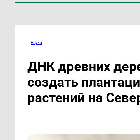
Наука
ДНК древних дер
создать плантац
растений на Севе