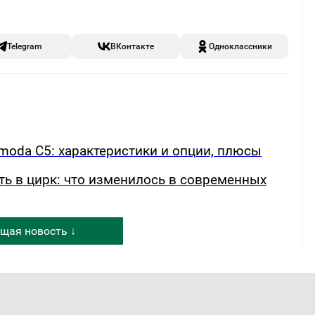
Telegram
ВКонтакте
Одноклассники
oda C5: характеристики и опции, плюсы
ть в цирк: что изменилось в современных
щая новость ↓