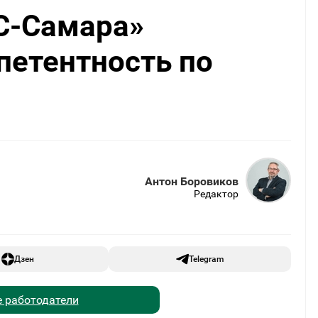
С-Самара»
петентность по
Антон Боровиков
Редактор
Дзен
Telegram
 работодатели