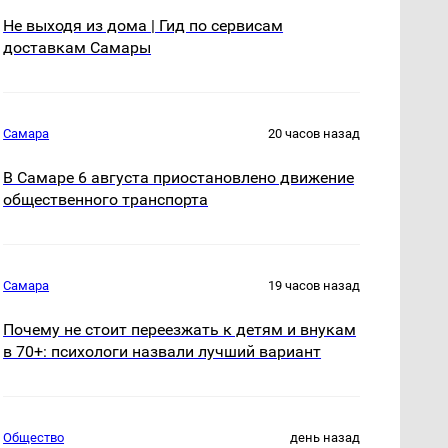
Не выходя из дома | Гид по сервисам
доставкам Самары
Самара
20 часов назад
В Самаре 6 августа приостановлено движение
общественного транспорта
Самара
19 часов назад
Почему не стоит переезжать к детям и внукам
в 70+: психологи назвали лучший вариант
Общество
день назад