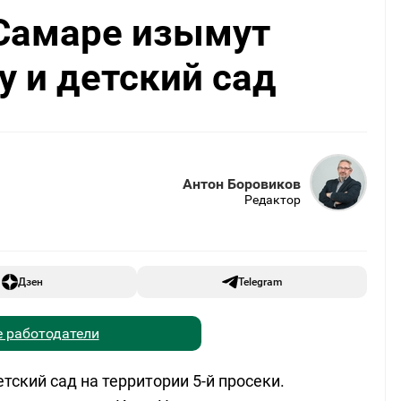
 Самаре изымут
у и детский сад
Антон Боровиков
Редактор
Дзен
Telegram
 работодатели
тский сад на территории 5-й просеки.