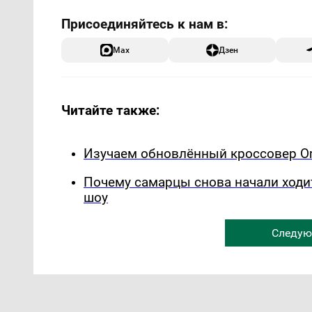
Max
Дзен
Читайте также:
Изучаем обновлённый кроссовер Om
Почему самарцы снова начали ходи
шоу
Следую