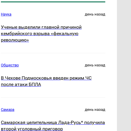
Наука
день назад
Ученые выделили главной причиной
кембрийского взрыва «фекальную
революцию»
Общество
день назад
В Чехове Подмосковья введен режим ЧС
после атаки БПЛА
Самара
день назад
Самарская целительница Лада-Русь* получила
второй уголовный приговор