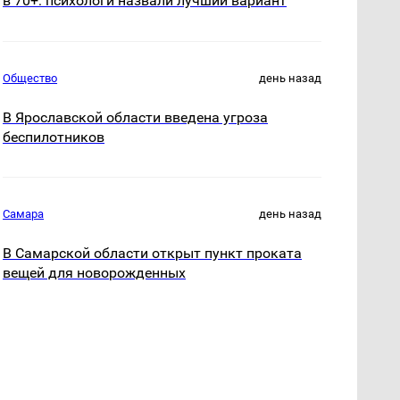
в 70+: психологи назвали лучший вариант
Общество
день назад
В Ярославской области введена угроза
беспилотников
Самара
день назад
В Самарской области открыт пункт проката
вещей для новорожденных