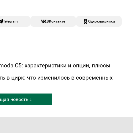
Telegram
ВКонтакте
Одноклассники
oda C5: характеристики и опции, плюсы
ть в цирк: что изменилось в современных
щая новость ↓