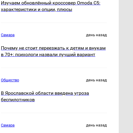
Изучаем обновлённый кроссовер Omoda C5:
характеристики и опции, плюсы
Самара
день назад
Почему не стоит переезжать к детям и внукам
в 70+: психологи назвали лучший вариант
Общество
день назад
В Ярославской области введена угроза
беспилотников
Самара
день назад