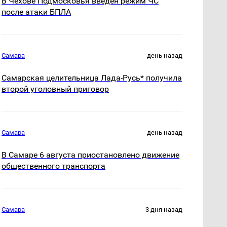
В Чехове Подмосковья введен режим ЧС
после атаки БПЛА
Самара
день назад
Самарская целительница Лада-Русь* получила
второй уголовный приговор
Самара
день назад
В Самаре 6 августа приостановлено движение
общественного транспорта
Самара
3 дня назад