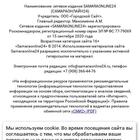
Наименование: сетевое издание SAMARAONLINE24
(САМАРАОНЛАЙН24)
Учредитель: ООО «Городской Сайт».
Главный редактор: Максименко А.М.
Сетевое издание «SAMARAONLINE24» зарегистрировано
Роскомнадзором, регистрационный номер серии ЭЛ № ФС 77-79069
от 15 сентября 2020 года
Возрастная категория сайта 16+
«Samaraonline24» © 2014. Использование материалов сайта
Samaraonline24 разрешено исключительно с указанием активной
гиперссылки на материал.
Электронная почта редакции: info@samaraonline24.ru, телефон
редакции: +7 (908) 366-44-76
«На информационном ресурсе применяются рекомендательные
технологии (информационные технологии предоставления
информации на основе сбора, систематизации и анализа сведений,
относящихся к предпочтениям пользователей сети «Интернет»,
находящихся на территории Российской Федерации)». Правила
применения рекомендательных технологий в виджетах рекламно-
обменной сети
«СМИ2» (PDF)
Мы используем cookie. Во время посещения сайта вы
© 2026 «samaraOnline24» | Все права защищены
соглашаетесь с тем, что мы обрабатываем ваши
персональные данные с использованием метрик