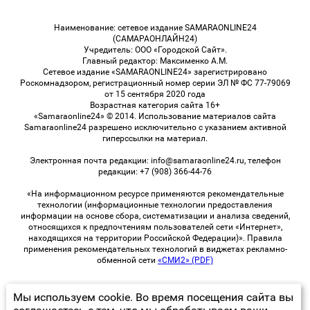
Наименование: сетевое издание SAMARAONLINE24
(САМАРАОНЛАЙН24)
Учредитель: ООО «Городской Сайт».
Главный редактор: Максименко А.М.
Сетевое издание «SAMARAONLINE24» зарегистрировано
Роскомнадзором, регистрационный номер серии ЭЛ № ФС 77-79069
от 15 сентября 2020 года
Возрастная категория сайта 16+
«Samaraonline24» © 2014. Использование материалов сайта
Samaraonline24 разрешено исключительно с указанием активной
гиперссылки на материал.
Электронная почта редакции: info@samaraonline24.ru, телефон
редакции: +7 (908) 366-44-76
«На информационном ресурсе применяются рекомендательные
технологии (информационные технологии предоставления
информации на основе сбора, систематизации и анализа сведений,
относящихся к предпочтениям пользователей сети «Интернет»,
находящихся на территории Российской Федерации)». Правила
применения рекомендательных технологий в виджетах рекламно-
обменной сети
«СМИ2» (PDF)
Мы используем cookie. Во время посещения сайта вы
© 2026 «samaraOnline24» | Все права защищены