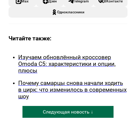
Max
Дзен
Telegram
ВКонтакте
Одноклассники
Читайте также:
Изучаем обновлённый кроссовер
Omoda C5: характеристики и опции,
плюсы
Почему самарцы снова начали ходить
в цирк: что изменилось в современных
шоу
Следующая новость ↓