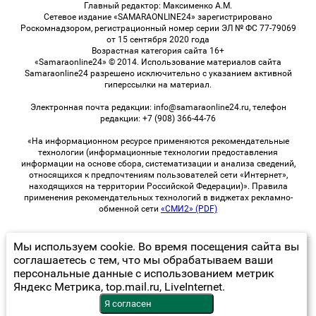
Главный редактор: Максименко А.М.
Сетевое издание «SAMARAONLINE24» зарегистрировано
Роскомнадзором, регистрационный номер серии ЭЛ № ФС 77-79069
от 15 сентября 2020 года
Возрастная категория сайта 16+
«Samaraonline24» © 2014. Использование материалов сайта
Samaraonline24 разрешено исключительно с указанием активной
гиперссылки на материал.
Электронная почта редакции: info@samaraonline24.ru, телефон
редакции: +7 (908) 366-44-76
«На информационном ресурсе применяются рекомендательные
технологии (информационные технологии предоставления
информации на основе сбора, систематизации и анализа сведений,
относящихся к предпочтениям пользователей сети «Интернет»,
находящихся на территории Российской Федерации)». Правила
применения рекомендательных технологий в виджетах рекламно-
обменной сети
«СМИ2» (PDF)
Мы используем cookie. Во время посещения сайта вы
© 2026 «samaraOnline24» | Все права защищены
соглашаетесь с тем, что мы обрабатываем ваши
персональные данные с использованием метрик
Возрастная категория сайта 16+
Яндекс Метрика, top.mail.ru, LiveInternet.
Политика конфиденциальности
Я согласен