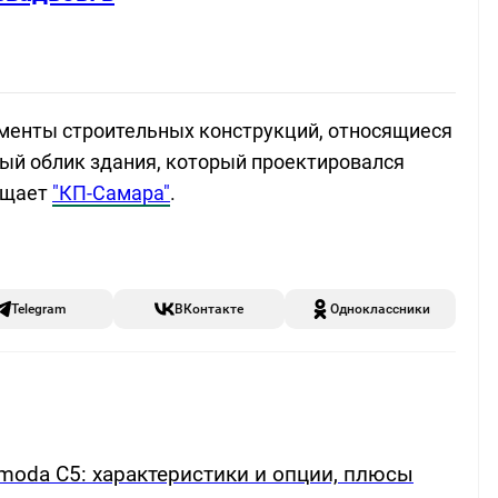
менты строительных конструкций, относящиеся
рный облик здания, который проектировался
бщает
"КП-Самара"
.
Telegram
ВКонтакте
Одноклассники
oda C5: характеристики и опции, плюсы