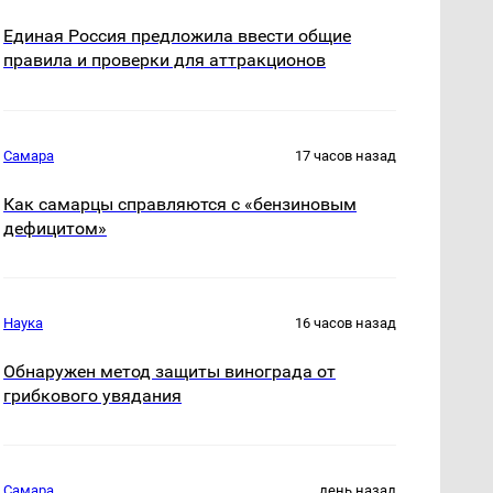
Единая Россия предложила ввести общие
правила и проверки для аттракционов
Самара
17 часов назад
Как самарцы справляются с «бензиновым
дефицитом»
Наука
16 часов назад
Обнаружен метод защиты винограда от
грибкового увядания
Самара
день назад