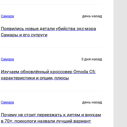
Самара
день назад
Появились новые детали убийства экс-мэра
Самары и его супруги
Самара
3 дня назад
Изучаем обновлённый кроссовер Omoda C5:
характеристики и опции, плюсы
Самара
день назад
Почему не стоит переезжать к детям и внукам
в 70+: психологи назвали лучший вариант