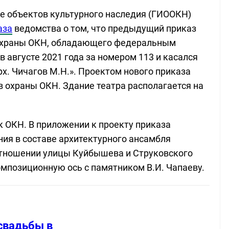
не объектов культурного наследия (ГИООКН)
аза
ведомства о том, что предыдущий приказ
охраны ОКН, обладающего федеральным
 в августе 2021 года за номером 113 и касался
арх. Чичагов М.Н.». Проектом нового приказа
в охраны ОКН. Здание театра располагается на
 ОКН. В приложении к проекту приказа
ия в составе архитектурного ансамбля
отношении улицы Куйбышева и Струковского
омпозиционную ось с памятником В.И. Чапаеву.
свадьбы в