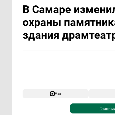
В Самаре измени
охраны памятника
здания драмтеат
Max
Главные