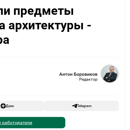
ли предметы
 архитектуры -
ра
Антон Боровиков
Редактор
Дзен
Telegram
 работодатели