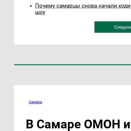
Почему самарцы снова начали ходи
шоу
Следую
Самара
В Самаре ОМОН и